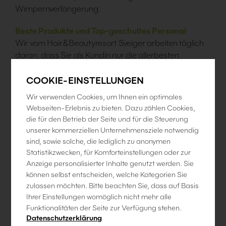
Wimpernverlängerung.
Beste Produkte und Top-geschultes Personal
Wir vom Hair&Beautyresort Sveiger arbeiten täglich
daran, dass Sie als Kundin nur die allerbesten
Produkte bekommen, die es derzeit am Markt gibt.
Wir versichern Ihnen, dass nur von uns geschulte
COOKIE-EINSTELLUNGEN
Mitarbeiter damit arbeiten dürfen, und man die Liebe
Wir verwenden Cookies, um Ihnen ein optimales
und die Erfahrung, die wir in dieses Produkt stecken,
Webseiten-Erlebnis zu bieten. Dazu zählen Cookies,
bei jeder Kundin im Endergebnis sieht.
die für den Betrieb der Seite und für die Steuerung
unserer kommerziellen Unternehmensziele notwendig
Einzel-Wimpernverlängerung
sind, sowie solche, die lediglich zu anonymen
Absolut natürlich wirkende, synthetische Wimpern
Statistikzwecken, für Komforteinstellungen oder zur
werden einzeln – Wimper für Wimper – an Ihren
Anzeige personalisierter Inhalte genutzt werden. Sie
eigenen Wimpern angebracht. Und das mit
können selbst entscheiden, welche Kategorien Sie
dauerhafter Haltbarkeit bis zum natürlichen Wechsel
zulassen möchten. Bitte beachten Sie, dass auf Basis
Ihrer Einstellungen womöglich nicht mehr alle
der Wimpern. Durch unsere Wimpernverlängerungen
Funktionalitäten der Seite zur Verfügung stehen.
erreichen wir mehr Dichte, mehr Länge und die
Datenschutzerklärung
perfekte Betonung Ihrer Augen.