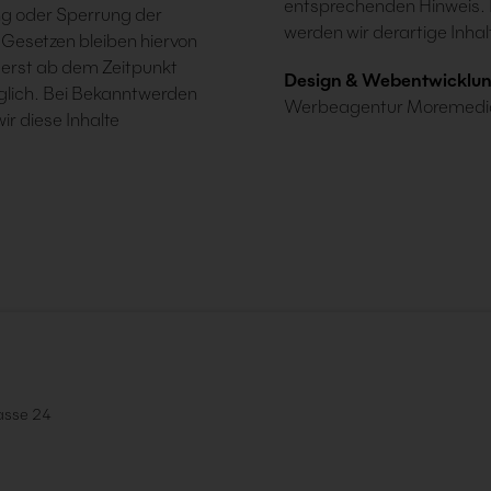
entsprechenden Hinweis. 
ung oder Sperrung der
werden wir derartige Inh
Gesetzen bleiben hiervon
 erst ab dem Zeitpunkt
Design & Webentwicklu
glich. Bei Bekanntwerden
Werbeagentur Moremedi
r diese Inhalte
asse 24