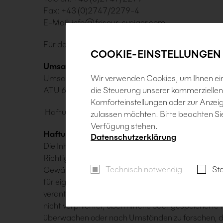
Fax: +43 (0)2747/2279-4
E-Mail:
info@friseur-sveiger.com
Für den Inhalt verantwortlich: Eva Sveiger
COOKIE-EINSTELLUNGEN
Umsatzsteuer-ID:
Umsatzsteuer-Identifikationsnummer gemäß §27
Wir verwenden Cookies, um Ihnen ein 
ATU 65074046
die Steuerung unserer kommerziellen 
Komforteinstellungen oder zur Anzeig
Haftungsausschluss:
zulassen möchten. Bitte beachten Sie,
Verfügung stehen.
Haftung für Inhalte
Datenschutzerklärung
Die Inhalte unserer Seiten wurden mit größter Sorgfa
Richtigkeit, Vollständigkeit und Aktualität der Inha
Technisch notwendig
Sta
Gewähr übernehmen. Als Diensteanbieter sind w
für eigene Inhalte auf diesen Seiten nach den all
verantwortlich. Nach §§ 8 bis 10 TMG sind wir als
nicht verpflichtet, übermittelte oder gespeicherte
überwachen oder nach Umständen zu forschen, die