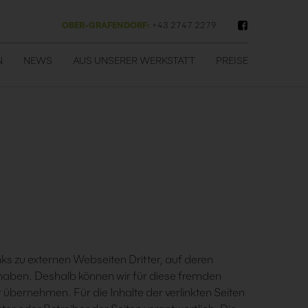
OBER-GRAFENDORF:
+43 2747 2279
N
NEWS
AUS UNSERER WERKSTATT
PREISE
ks zu externen Webseiten Dritter, auf deren
s haben. Deshalb können wir für diese fremden
 übernehmen. Für die Inhalte der verlinkten Seiten