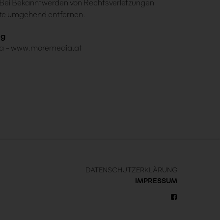
Bei Bekanntwerden von Rechtsverletzungen
alte umgehend entfernen.
ng
a -
www.moremedia.at
DATENSCHUTZERKLÄRUNG
IMPRESSUM